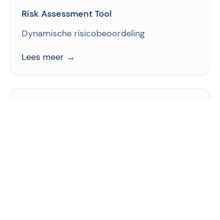
Risk Assessment Tool
Dynamische risicobeoordeling
Lees meer →
Training
Safety Awareness Escape Room
Leuke en efficiënte veiligheidstraining
Lees meer →