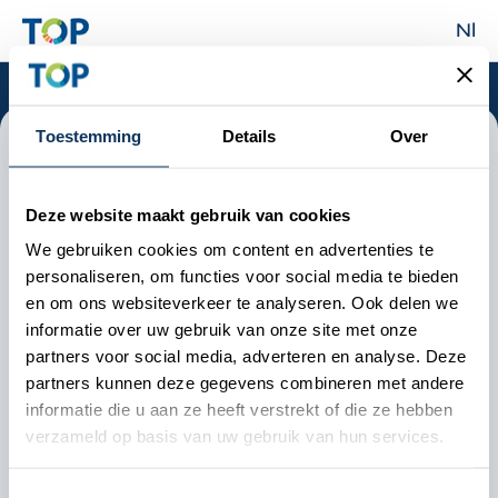
Nl
Toestemming
Details
Over
Find the
Best Service
Deze website maakt gebruik van cookies
for your problems
We gebruiken cookies om content en advertenties te
personaliseren, om functies voor social media te bieden
Answer two questions and find out which
en om ons websiteverkeer te analyseren. Ook delen we
informatie over uw gebruik van onze site met onze
services we can offer to solve your problem.
partners voor social media, adverteren en analyse. Deze
partners kunnen deze gegevens combineren met andere
informatie die u aan ze heeft verstrekt of die ze hebben
verzameld op basis van uw gebruik van hun services.
Toestemmingsselectie